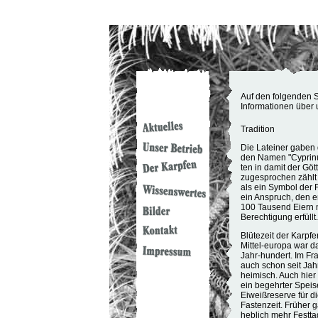
Auf den folgenden S
Informationen über 
Tradition
Die Lateiner gaben
den Namen "Cyprinu
ten in damit der Gött
zugesprochen zählt
als ein Symbol der F
ein Anspruch, den e
100 Tausend Eiern 
Berechtigung erfüllt.
Blütezeit der Karpfe
Mittel-europa war da
Jahr-hundert. Im Fra
auch schon seit Ja
heimisch. Auch hier 
ein begehrter Speis
Eiweißreserve für di
Fastenzeit. Früher g
heblich mehr Festta